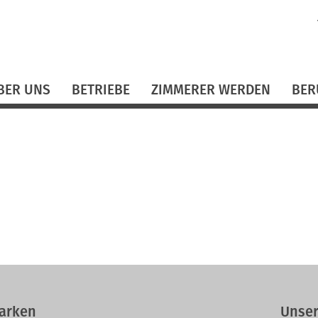
N
ü
BER UNS
BETRIEBE
ZIMMERER WERDEN
BER
arken
Unser