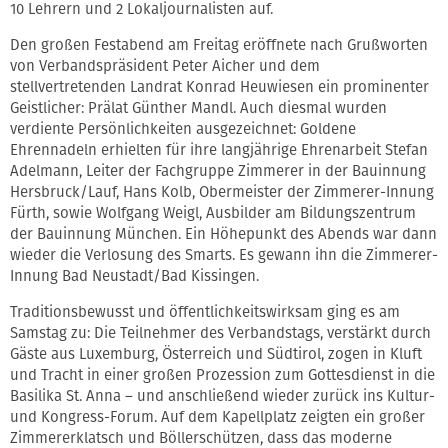
10 Lehrern und 2 Lokaljournalisten auf.
Den großen Festabend am Freitag eröffnete nach Grußworten
von Verbandspräsident Peter Aicher und dem
stellvertretenden Landrat Konrad Heuwiesen ein prominenter
Geistlicher: Prälat Günther Mandl. Auch diesmal wurden
verdiente Persönlichkeiten ausgezeichnet: Goldene
Ehrennadeln erhielten für ihre langjährige Ehrenarbeit Stefan
Adelmann, Leiter der Fachgruppe Zimmerer in der Bauinnung
Hersbruck/Lauf, Hans Kolb, Obermeister der Zimmerer-Innung
Fürth, sowie Wolfgang Weigl, Ausbilder am Bildungszentrum
der Bauinnung München. Ein Höhepunkt des Abends war dann
wieder die Verlosung des Smarts. Es gewann ihn die Zimmerer-
Innung Bad Neustadt/Bad Kissingen.
Traditionsbewusst und öffentlichkeitswirksam ging es am
Samstag zu: Die Teilnehmer des Verbandstags, verstärkt durch
Gäste aus Luxemburg, Österreich und Südtirol, zogen in Kluft
und Tracht in einer großen Prozession zum Gottesdienst in die
Basilika St. Anna – und anschließend wieder zurück ins Kultur-
und Kongress-Forum. Auf dem Kapellplatz zeigten ein großer
Zimmererklatsch und Böllerschützen, dass das moderne